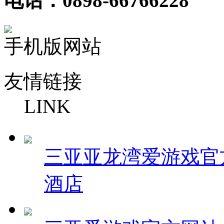
电话：0898-66766228
手机版网站
友情链接
LINK
三亚亚龙湾爱游戏官方
酒店