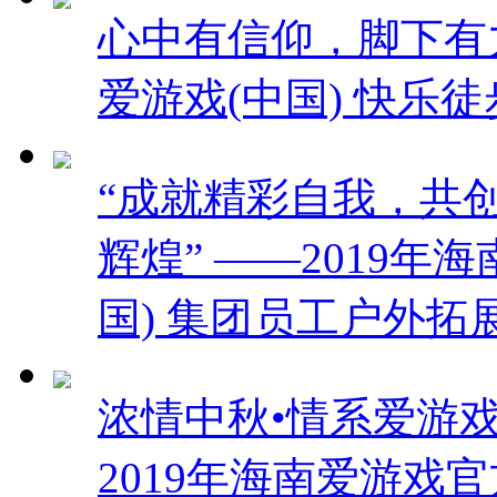
心中有信仰，脚下有力
爱游戏(中国) 快乐徒
“成就精彩自我，共创
辉煌” ——2019年
国) 集团员工户外拓
浓情中秋•情系爱游戏
2019年海南爱游戏官