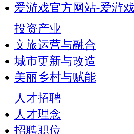
爱游戏官方网站-爱游戏(
投资产业
文旅运营与融合
城市更新与改造
美丽乡村与赋能
人才招聘
人才理念
招聘职位