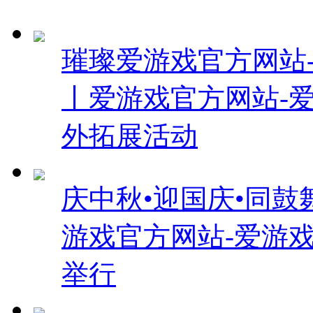
璀璨爱游戏官方网站-爱
丨爱游戏官方网站-爱游
外拓展活动
庆中秋•迎国庆•同鼓
游戏官方网站-爱游戏
举行