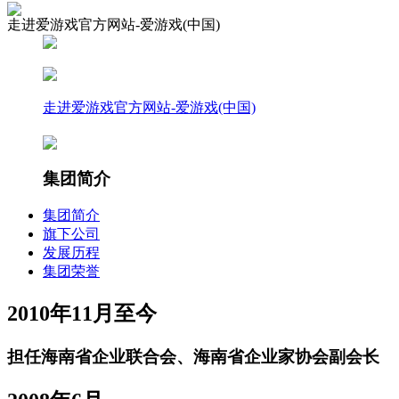
走进爱游戏官方网站-爱游戏(中国)
走进爱游戏官方网站-爱游戏(中国)
集团简介
集团简介
旗下公司
发展历程
集团荣誉
2010年11月至今
担任海南省企业联合会、海南省企业家协会副会长