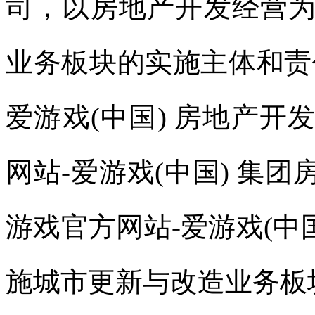
司，以房地产开发经营
业务板块的实施主体和责
爱游戏(中国) 房地产
网站-爱游戏(中国) 集
游戏官方网站-爱游戏(中
施城市更新与改造业务板