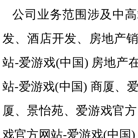
公司业务范围涉及中高
发、酒店开发、房地产
站-爱游戏(中国) 房地
站-爱游戏(中国) 商厦、
厦、景怡苑、爱游戏官方网
戏官方网站-爱游戏(中国