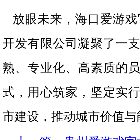
放眼未来，海口爱游戏官
开发有限公司凝聚了一
熟、专业化、高素质的
式，用心筑家，坚定实
市建设，推动城市价值与