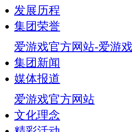
发展历程
集团荣誉
爱游戏官方网站-爱游戏(
集团新闻
媒体报道
爱游戏官方网站
文化理念
精彩活动